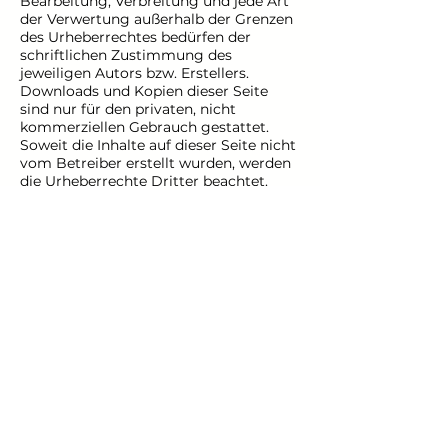
Bearbeitung, Verbreitung und jede Art
der Verwertung außerhalb der Grenzen
des Urheberrechtes bedürfen der
schriftlichen Zustimmung des
jeweiligen Autors bzw. Erstellers.
Downloads und Kopien dieser Seite
sind nur für den privaten, nicht
kommerziellen Gebrauch gestattet.
Soweit die Inhalte auf dieser Seite nicht
vom Betreiber erstellt wurden, werden
die Urheberrechte Dritter beachtet.
Insbesondere werden Inhalte Dritter als
solche gekennzeichnet. Sollten Sie
trotzdem auf eine
Urheberrechtsverletzung aufmerksam
werden, bitten wir um einen
entsprechenden Hinweis. Bei
Bekanntwerden von
Rechtsverletzungen werden wir
derartige Inhalte umgehend entfernen.
Datenschutz
Soweit auf unseren Seiten
personenbezogene Daten